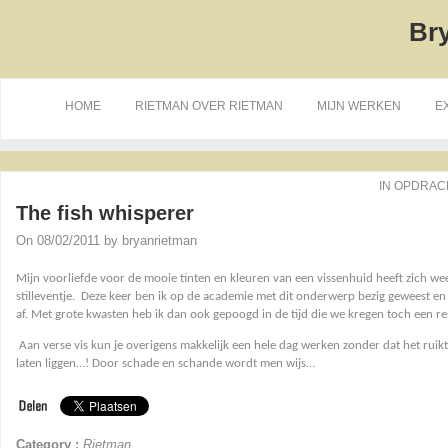
Br
HOME
RIETMAN OVER RIETMAN
MIJN WERKEN
E
IN OPDRAC
The fish whisperer
On 08/02/2011 by bryanrietman
Mijn voorliefde voor de mooie tinten en kleuren van een vissenhuid heeft zich wee
stilleventje.
Deze keer ben ik op de academie met dit onderwerp bezig geweest en 
af. Met grote kwasten heb ik dan ook gepoogd in de tijd die we kregen toch een res
Aan verse vis kun je overigens makkelijk een hele dag werken zonder dat het ruikt
laten liggen…! Door schade en schande wordt men wijs…
Category :
Rietman